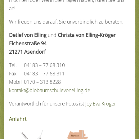
möchten oder wenn Sie Fragen haben, rufen Sie uns
an!
Wir freuen uns darauf, Sie unverbindlich zu beraten.
Detlef von Elling
und
Christa von Elling-Kröger
Eichenstraße 94
21271 Asendorf
Tel.
04183 – 77 68 310
Fax
04183 – 77 68 311
Mobil
0170 – 313 8228
kontakt@biobaumschulevonelling.de
Verantwortlich für unsere Fotos ist
Joy Eva Kröger
Anfahrt