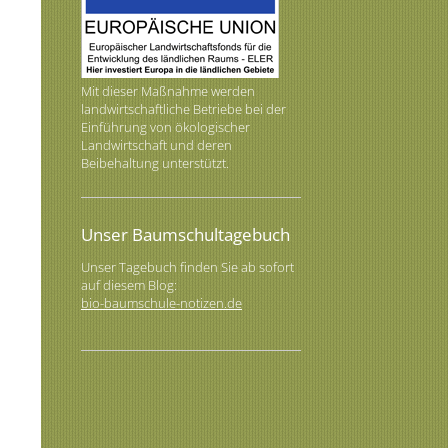
Mit dieser Maßnahme werden
landwirtschaftliche Betriebe bei der
Einführung von ökologischer
Landwirtschaft und deren
Beibehaltung unterstützt.
Unser Baumschultagebuch
Unser Tagebuch finden Sie ab sofort
auf diesem Blog:
bio-baumschule-notizen.de