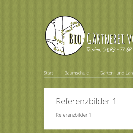
Zum
Start
Baumschule
Garten- und La
Hauptmenü
Inhalt
springen
Referenzbilder 1
Referenzbilder 1