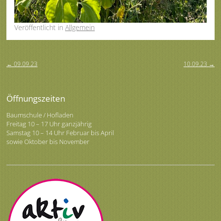
Veröffentlicht
in
Allgemein
Beitragsnavigation
←
09.09.23
10.09.23
→
Öffnungszeiten
Baumschule / Hofladen
Freitag 10 – 17 Uhr ganzjährig
Samstag 10 – 14 Uhr Februar bis April
sowie Oktober bis November