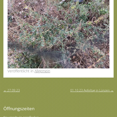
Veröffentlicht
in
Allgemein
Beitragsnavigation
←
27.09.23
01.10.23 Apfeltag in Lünzen
→
Öffnungszeiten