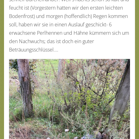
feucht ist (Vorgestern hatten wir den ersten leichten
Bodenfrost) und morgen (hoffendlich) Regen kommen
soll, haben wir sie in einen Auslauf geschickt- 6
erwachsene Perlhennen und Hähne kümmern sich um
den Nachwuchs; das ist doch ein guter
Beträuungsschlüssel….