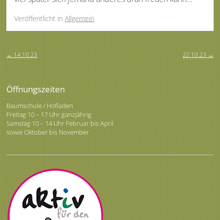
Veröffentlicht
in
Allgemein
Beitragsnavigation
←
14.10.23
22.10.23
→
Öffnungszeiten
Baumschule / Hofladen
Freitag 10 – 17 Uhr ganzjährig
Samstag 10 – 14 Uhr Februar bis April
sowie Oktober bis November