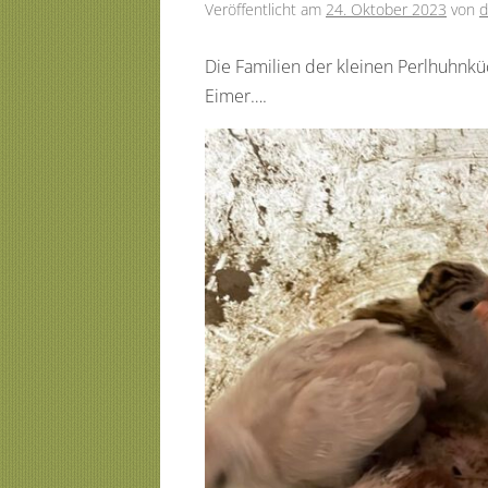
Veröffentlicht am
24. Oktober 2023
von
d
Die Familien der kleinen Perlhuhnküc
Eimer….