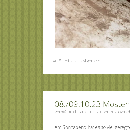
Veröffentlicht
in
Allgemein
08./09.10.23 Mosten
Veröffentlicht am
11. Oktober 2023
von
d
Am Sonnabend hat es so viel geregn