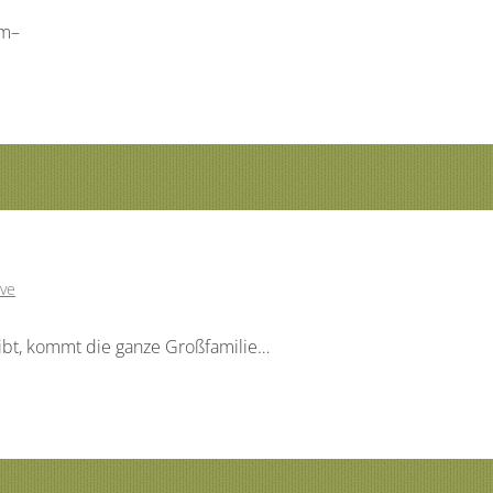
rm–
ve
bt, kommt die ganze Großfamilie…