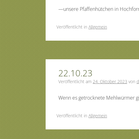
—unsere Pfaffenhütchen in Hochfo
Veröffentlicht
in
Allgemein
22.10.23
Veröffentlicht am
24. Oktober 2023
von
d
Wenn es getrocknete Mehlwürmer gi
Veröffentlicht
in
Allgemein